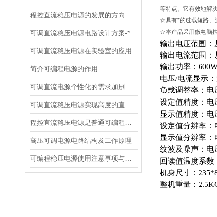
等特点。它有效地解
程控直流稳压电源的发展的方向是实现自动化才
☆具有*的过载短路
☆本产品采用微电脑
可调直流稳压电源电路设计方案-*贡献
输出电压范围：从
可调直流稳压电源在实验室的应用
输出电流范围：从
输出功率：600
简介可编程电源的作用
电压/电流显示
可调直流电源个性化的需求加剧了市场竞争
负载调整率：电压0
设定值精度：电压0
可调直流稳压电源实现高度的直流稳压试验
显示值精度：电压0.
程控直流稳压电源是普通可编程电源的优化换代产品
设定值分辨率：电
显示值分辨率：电
高压可调电源电路结构及工作原理
纹波及噪声：电压≤
可编程稳压电源使用注意事项与设计要点
回读值温度系数：
机身尺寸：235*8
整机重量：2.5K