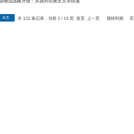
源物流战略升级：从德邦切换至京东快递
末页
共 121 条记录，当前 1 / 13 页 首页 上一页
跳转到第