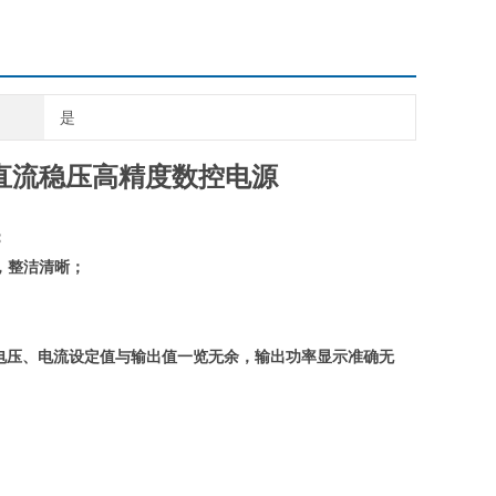
个参数状态，整洁清晰；
液晶显示，MAj分辨率，V=1mV/10mV I=1mA/10mA
压、过流、短路保护，用户可自己设置过
是
直流稳压高精度数控电源
；
，整洁清晰；
电压、电流设定值与输出值一览无余，输出功率显示准确无