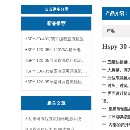
点击更多分类
产品介绍：
新品推荐
产地
HSPY-30-40可调可编程直流稳压高精度数控电源
Hspy-
HSPY 120-050-120V5A 稳压电源可调直流
HSPY 120-05可调直流稳压稳流电源 120V0-5A
**
五组快捷键
**
大屏幕、高
HSPY 300-03稳压电源可调直流 0-300V3A
**
五位液晶显
HSPY 120-05单路可调直流稳压电源 0-120V5A
**
过压、过流
** 界面设计简
误。
相关文章
** 采用
智能
温
** CPU实时
大功率可编程直流稳压电源系统设计与特点
**
内部的
拓扑
可调直流稳压电源-技术提升