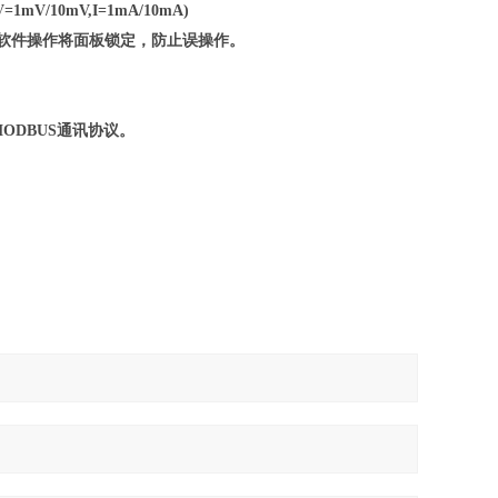
=1mV
/10mV,
I=1mA
/10mA
)
脑软件操作将面板锁定，防止误操作。
MODBUS通讯协议。