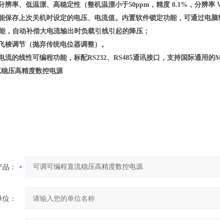
分辨率、低温漂、高稳定性（整机温漂小于50ppm，精度 0.1%，分辨率 V
，能保存上次关机时设定的电压、电流值。内置软件锁定功能，可通过电
se功能，自动补偿大电流输出时负载引线引起的降压；
飞梭调节（抛弃传统电位器调整）。
电流的线性
可编程
功能
，
标配
RS232、RS485通讯接口，支持国际通用的
流稳压高精度数控电源
产品：
单位：