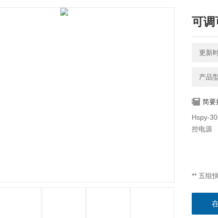
可调
更新时间
产品型
简要
Hspy
控电源
** 五
时更改
** 大