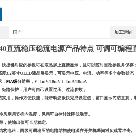
率等多
** 五位
** 过
国产
加工定制
30-40直流稳压稳流电源产品特点
可调可编程
，快捷键对应的参数可在液晶屏上直接显示，且可以随时更改参数并保存
亮度
3.2英寸OLED液晶屏显示，可显示电压、电流、功率等多个参数状态
示，
MA级
分辨率，V=1mV/10mV I=1mA/10mA
、短路保护，用户可自己设置过压、过流参数；
洁实用，
操作方便快捷，
能帮助您很快完成设定值，窗口显示简洁直观，
控风扇调节机内温度
，
风扇可自控转速降低噪音
。
跟踪，使输出值可长期稳定.
结构电路，两级可调稳压的电路结构使电源在开关机瞬间对负载零冲击。