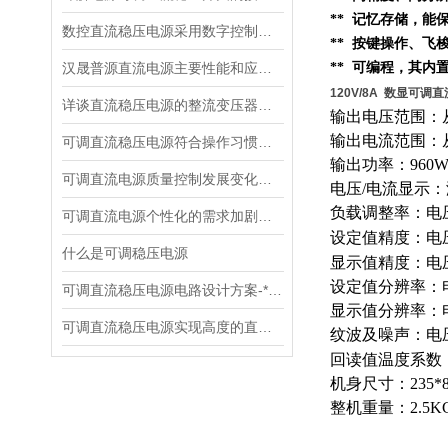
** 记忆存储，
数控直流稳压电源采用数字控制有什么优点
** 按键操作、
汉晟普源直流电源主要性能和应用场景
** 可编程，其内
120V/8A 数显可调
详谈直流稳压电源的整流变压器的设计
输出电压范围：从
输出电流范围：从
可调直流稳压电源符合操作习惯设计
输出功率：960
可调直流电源质量控制发展变化趋势
电压/电流显示
负载调整率：电压0
可调直流电源个性化的需求加剧了市场竞争
设定值精度：电压0
什么是可调稳压电源
显示值精度：电压0.
设定值分辨率：电
可调直流稳压电源电路设计方案-*贡献
显示值分辨率：电
可调直流稳压电源实现高度的直流稳压试验
纹波及噪声：电压≤
回读值温度系数：
机身尺寸：235*8
整机重量：2.5K