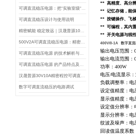
** 高精度、高分
可调直流稳压电源：把“实验室级“塞进 1.45kg 的小机身
** 记忆存储，
** 按键操作、
可调直流稳压设计与使用说明
** 可编程，其内
精密赋能 稳定致远｜汉晟普源100V10A可调直流稳压电源技术解析
** 开关电源与线
500V2A可调直流稳压电源：精密能量之源，赋能多元场景
400V/0-1A 数字直
输出电压范围：
可调直流稳压电源 的技术解析与应用指南
输出电流范围：
可调直流稳压电源 的产品特点及技术指标的整理与分析
功率：
400W
电压
/电流显示
汉晟普源30V10A精密程控可调直流稳压电源：小身材，大能量的多面手
负载调整率：电
数字可调直流稳压的电路调试
设定值精度：电
显示值精度：电
设定值分辨率：
显示分辨率：电
纹波及噪声：电
回读值温度系数