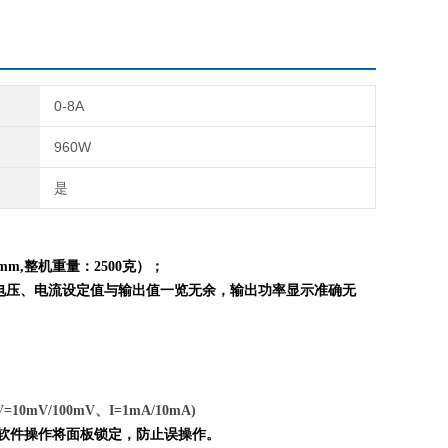
0-8A
960W
是
mm,整机重量：
2
5
0
0克）；
电压、电流设定值与输出值一览无余，输出功率显示准确无
=10mV/100mV、I=1mA/10mA)
脑软件操作将面板锁定，防止误操作。