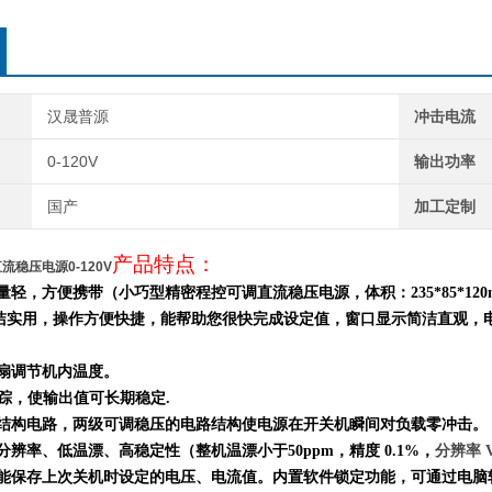
汉晟普源
冲击电流
0-120V
输出功率
国产
加工定制
产品特点：
调直流稳压电源0-120V
重量轻，方便携带（小巧型精密程控可调直流稳压电源，体积：
235*85*120
洁实用，
操作方便快捷，
能帮助您很快完成设定值，窗口显示简洁直观，
风扇调节机内温度。
跟踪，使输出值可长期稳定.
结构电路，两级可调稳压的电路结构使电源在开关机瞬间对负载零冲击。
分辨率、低温漂、高稳定性（整机温漂小于50ppm，精度 0.1%，
分辨率 V
，能保存上次关机时设定的电压、电流值。内置软件锁定功能，可通过电