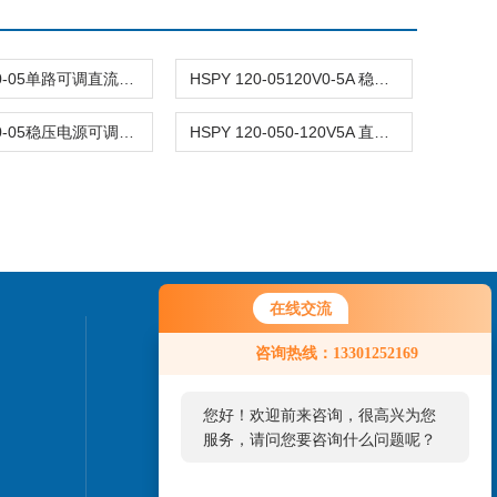
HSPY 120-05单路可调直流稳压电源 0-120V5A
HSPY 120-05120V0-5A 稳压电源可调直流
HSPY 120-05稳压电源可调直流0-120V5A
HSPY 120-050-120V5A 直流电源大功率可调
在线交流
联系我们
咨询热线：13301252169
24小时热线：
您好！欢迎前来咨询，很高兴为您
010-82827937
服务，请问您要咨询什么问题呢？