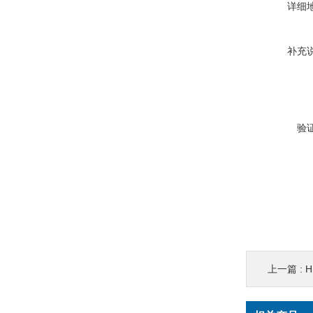
详细
补充
验
上一篇 :
H