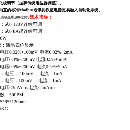
、飞梭调节（抛弃传统电位器调整）。
其内置的标准Modbus通讯协议使电源更易融入自动化系统。
技术指标：
调直流稳压电源0-120V
从0-120V连续可调
：从0-8A起连续可调
0W
示：液晶四位显示
压0.02%+100mV
电流0.02%+2mA
压0.3%+200mV
电流0.5%+5mA
0.5%+200mV 电流0.5%+5mA
电压： 100mV
，
电流：1mA
：电压：100mV
，
电流：1mA
压≤3mVrms
电流≤5mArms
：50PPM
*85*120mm
5KG