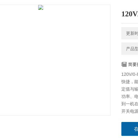
120
更新时间
产品型号
简要
120V/
快捷，
定值与输
功率、
到一机在
开关电