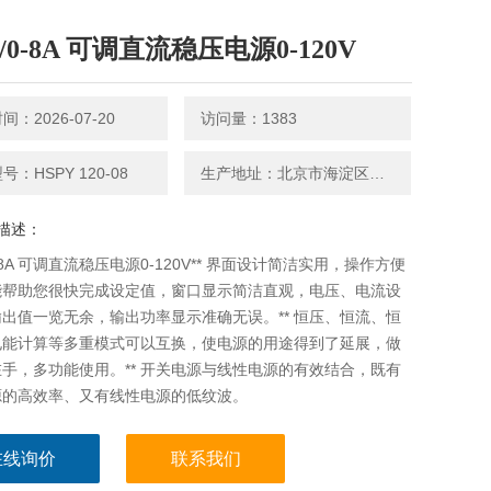
V/0-8A 可调直流稳压电源0-120V
：2026-07-20
访问量：1383
：HSPY 120-08
生产地址：北京市海淀区永丰路5号院3号楼2层202-1房间
描述：
0-8A 可调直流稳压电源0-120V** 界面设计简洁实用，操作方便
能帮助您很快完成设定值，窗口显示简洁直观，电压、电流设
出值一览无余，输出功率显示准确无误。** 恒压、恒流、恒
电能计算等多重模式可以互换，使电源的用途得到了延展，做
手，多功能使用。** 开关电源与线性电源的有效结合，既有
源的高效率、又有线性电源的低纹波。
在线询价
联系我们