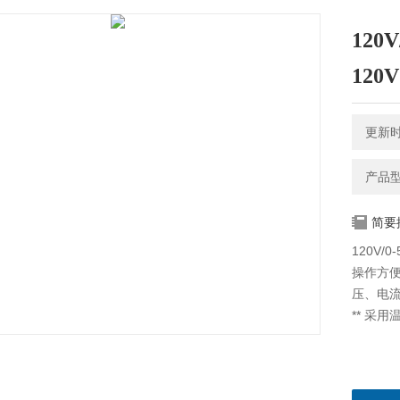
120
120V
更新时间
产品型号
简要
120V/
操作方
压、电
** 采