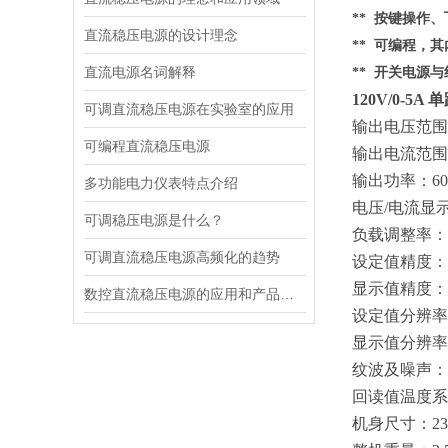
** 按键操作
直流稳压电源的设计理念
** 可编程，
直流电源名词解释
** 开关电源
120V/0-5
可调直流稳压电源在实验室的应用
输出电压范围
可编程直流稳压电源
输出电流范围
输出功率：
6
多功能电力仪表特点介绍
电压
/电流显
可调稳压电源是什么？
负载调整率：
可调直流稳压电源高频化的趋势
设定值精度：
显示值精度：
数控直流稳压电源的应用和产品性能
设定值分辨率
显示值分辨率
纹波及噪声：
回读值温度系
机身尺寸：
2