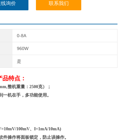
在线询价
联系我们
0-8A
960W
是
产品特点：
mm,整机重量：
2
5
0
0克）；
到一机在手，多功能使用。
=10mV/100mV、I=1mA/10mA)
脑软件操作将面板锁定，防止误操作。