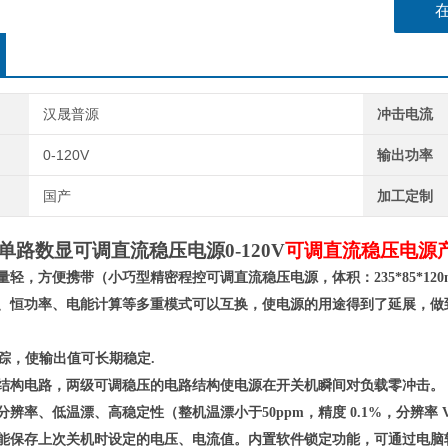
汉晟普源
冲击电流
0-120V
输出功率
国产
加工定制
5A 单路数显可调直流稳压电源0-120V
可调直流稳压电源
重量轻，方便携带（小巧型精密程控可调直流稳压电源，体积：
235*85*120
流、恒功率、电能计算等多重模式
可以
互换
，
使电源的用途得到了延展，做
跟踪，使输出值可长期稳定.
结构电路，两级可调稳压的电路结构使电源在开关机瞬间对负载零冲击。
分辨率、低温漂、高稳定性（整机温漂小于50ppm，精度 0.1%，
分辨率
V
，能保存上次关机时设定的电压、电流值。内置软件锁定功能，可通过电