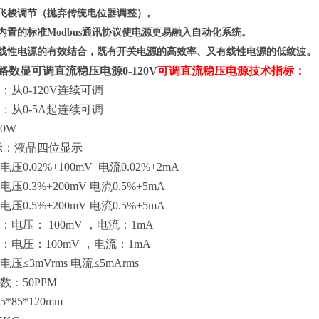
、飞梭调节（抛弃传统电位器调整）。
其内置的标准Modbus通讯协议使电源更易融入自动化系统。
与线性电源的
有效
结合，既有开关电源的高效率、又有线性电源的低纹波。
A 单路数显可调直流稳压电源0-120V
可调直流稳压电源技术指标：
：从
0-120V连续可调
：从
0-5A起连续可调
00W
示：液晶四位显示
电压
0.02%+100mV
电流
0.02%+2mA
电压
0.3%+200mV
电流
0.5%+5mA
电压
0.5%+200mV 电流0.5%+5mA
：电压：
100mV
，
电流：
1mA
：电压：
100mV
，
电流：
1mA
电压
≤3mVrms
电流
≤5mArms
数：
50PPM
35*85*120mm