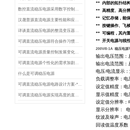
**
内部的
拓扑结
数控直流稳压电源采用数字控制有什么优点
** 高精度、高分
** 记忆存储，
汉晟普源直流电源主要性能和应用场景
** 按键操作、
详谈直流稳压电源的整流变压器的设计
** 可编程，其内
** 开关电源与线
可调直流稳压电源符合操作习惯设计
200V/0-1A 稳压电源
可调直流电源质量控制发展变化趋势
输出电压范围：
可调直流电源个性化的需求加剧了市场竞争
输出电流范围：
电压
/电流显示
什么是可调稳压电源
负载调整率：电
可调直流稳压电源电路设计方案-*贡献
设定值精度：电
显示值精度：电
可调直流稳压电源实现高度的直流稳压试验
设定值分辨率：
显示分辨率：
纹波及噪声：电
回读值温度系数