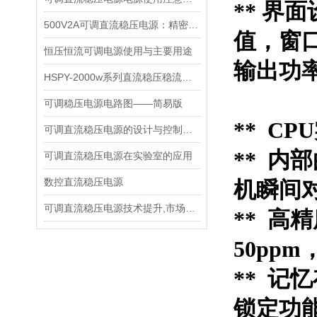
** 界
500V2A可调直流稳压电源：精密能量之源，赋能多元场景
值，窗
恒压恒流可调电源使用与主要用途
输出功
HSPY-2000w系列直流稳压稳流电源技术说明书
可调稳压电源电路图——简易版
** C
可调直流稳压电源的设计与控制芯片
**
内部
可调直流稳压电源在实验室的应用
数控直流稳压电源
机瞬间
可调直流稳压电源技术提升,市场推进动力
** 
50ppm
** 
锁定功