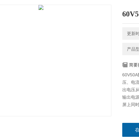
60
更新时间
产品型
简要
60V5
压、电
出电压
输出电
屏上同