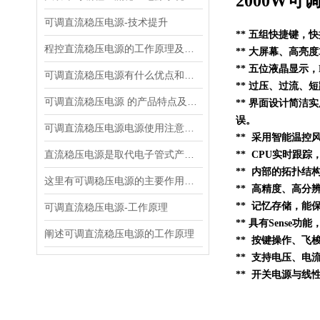
2000W
可调直流稳压电源-技术提升
**
五组快捷键，快
程控直流稳压电源的工作原理及主要特点如下
**
大屏幕、高亮度
**
五位液晶显示，M*
可调直流稳压电源有什么优点和缺点
**
过压、过流、短
可调直流稳压电源 的产品特点及技术指标的整理与分析
** 界面设计简洁
误。
可调直流稳压电源电源使用注意事项都有什么呢
** 采用
智能
温控
直流稳压电源是取代电子管式产品的理想稳压电源
** CPU实时跟
**
内部的
拓扑结
这里有可调稳压电源的主要作用，大家快来了解下！
** 高精度、高分辨
** 记忆存储，
可调直流稳压电源-工作原理
**
具有Sense
阐述可调直流稳压电源的工作原理
** 按键操作、
**
支持电压、电
** 开关电源与线