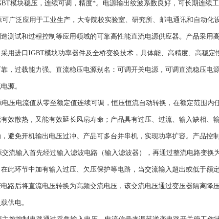
GBT模块稳压，连续可调，精度*。电源输出纹波系数良好，可长期连续
可广泛应用于工业生产，大专院校实验室、研究所、邮电通讯和自动化设
制造测试和过程控制等应用领域的可靠高性能直流电源供应器。产品采用高
采用进口IGBT模块功率器件及全桥变换技术，具体能、高精度、高稳
可靠，过载能力强。直流稳压电源别名：可调开关电源，可调直流稳压电
流电源。
电压电流值从零至额定值连续可调，恒压恒流自动转换，在额定范围内任
能有效散热，又能有效延长风扇寿命；产品具有过压、过流、输入缺相、
动，避免开机输出电压过冲。产品可多台并串机，实现功率扩容。产品控制
交流输入首先经过输入滤波电路（输入滤波器），再通过整流电路变换为
，在此环节中加有输入过压、欠压保护等电路，当交流输入超出或低于额
变电路后将直流电压转换为高频交流电压，该交流电压通过变压器隔离降
负载供电。