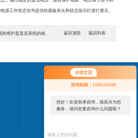
态，输出稳定的直流电压；接收保护电路、电压调节信号和
和电源工作状态信号提供给面板表头和状态指示灯进行显示。
的维护是直流系统的核心工作
返回顶部
返回列表
在线交流
联系我们
咨询热线：13301252169
24小时热线：
您好！欢迎前来咨询，很高兴为您
010-82827937
服务，请问您要咨询什么问题呢？