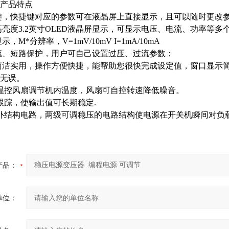
产品特点
捷键，快捷键对应的参数可在液晶屏上直接显示，且可以随时更改
、高亮度3.2英寸OLED液晶屏显示，可显示电压、电流、功率等
示，M*分辨率，V=1mV/10mV I=1mA/10mA
过流、短路保护，用户可自己设置过压、过流参数；
计简洁实用，操作方便快捷，能帮助您很快完成设定值，窗口显示
无误。
能温控风扇调节机内温度，风扇可自控转速降低噪音。
时跟踪，使输出值可长期稳定.
拓扑结构电路，两级可调稳压的电路结构使电源在开关机瞬间对负
产品：
单位：