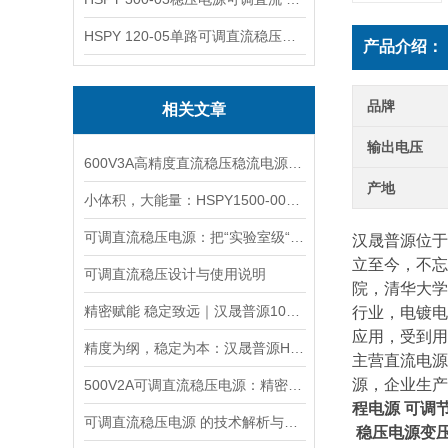
HSPY 120-05单路可调直流稳压电源 0-120V5A
产品介绍：
品牌
相关文章
输出电压
600V3A高精度直流稳压稳流电源产品介绍
产地
小体积，大能量：HSPY1500-002高压程控电源深度评测与应用指南
可调直流稳压电源：把“实验室级“塞进 1.45kg 的小机身
汉晟普源位于
立至今，不忘
可调直流稳压设计与使用说明
院，清华大学
精密赋能 稳定致远｜汉晟普源100V10A可调直流稳压电源技术解析
行业，电镀电
应用，受到用
精度为纲，稳定为本：汉晟普源HSPY3000系列可编程直流电源重新定义测试标准
主营直流电源
源，企业生产
500V2A可调直流稳压电源：精密能量之源，赋能多元场景
程电源 可调
可调直流稳压电源 的技术解析与应用指南
稳压电源变压