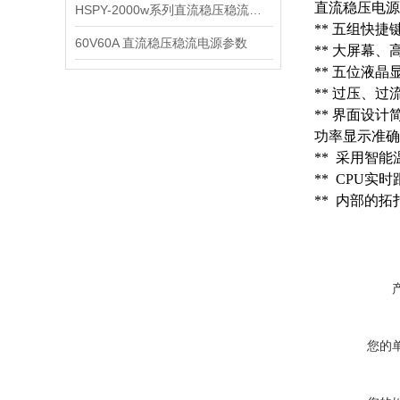
直流稳压电源
HSPY-2000w系列直流稳压稳流电源技术说明书
** 五组快
60V60A 直流稳压稳流电源参数
** 大屏幕
** 五位液晶显
** 过压、
** 界面设
功率显示准确
** 采用智
** CPU实
** 内部的
您的