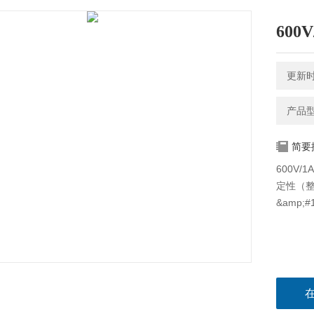
60
更新时间
产品型号
简要
600V
定性（整
&amp;#