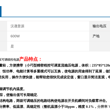
汉晟普源
输出电压
600W
产地
是
产品特点：
流稳压可调线性电源
重量轻，方便携带（小巧型精密程控可调直流稳压电源，体积：
235*85*120
流、恒功率、电能计算等多重模式
可以
互换
，
使电源的用途得到了延展，做
洁实用，
操作方便快捷，
能帮助您很快完成设定值，窗口显示简洁直观，
风扇调节机内温度。
跟踪，使输出值可长期稳定.
结构电路，两级可调稳压的电路结构使电源在开关机瞬间对负载零冲击。
分辨率、低温漂、高稳定性（整机温漂小于50ppm，精度 0.1%，
分辨率 V