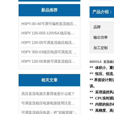
新品推荐
产品介绍：
HSPY-30-40可调可编程直流稳压高精度数控电源
品牌
HSPY 120-050-120V5A 稳压电源可调直流
输出功率
HSPY 120-05可调直流稳压稳流电源 120V0-5A
加工定制
HSPY 300-03稳压电源可调直流 0-300V3A
HSPY 120-05单路可调直流稳压电源 0-120V5A
600V/1A 直
** 体积小、
** 恒压、恒
相关文章
** 界面设计简
误。
** 采用温控
高压直流电源主要用途是什么呢？
** CPU实时
可调直流稳压电源电源使用注意事项都有什么呢
**
内部的
拓扑
** 高精度、高
可调直流稳压电源：把“实验室级“塞进 1.45kg 的小机身