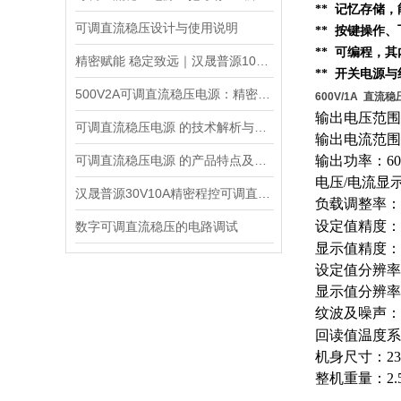
** 记忆存储
可调直流稳压设计与使用说明
** 按键操作
** 可编程，
精密赋能 稳定致远｜汉晟普源100V10A可调直流稳压电源技术解析
** 开关电源
500V2A可调直流稳压电源：精密能量之源，赋能多元场景
600V/1A 直
输出电压范围：
可调直流稳压电源 的技术解析与应用指南
输出电流范围
可调直流稳压电源 的产品特点及技术指标的整理与分析
输出功率：60
电压/电流显
汉晟普源30V10A精密程控可调直流稳压电源：小身材，大能量的多面手
负载调整率：电
设定值精度：电
数字可调直流稳压的电路调试
显示值精度：电压
设定值分辨率：
显示值分辨率
纹波及噪声：电
回读值温度系数
机身尺寸：235
整机重量：2.