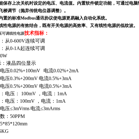
，能保存上次关机时设定的电压、电流值。内置软件锁定功能，可通过电
、飞梭调节（抛弃传统电位器调整）。
其内置的标准Modbus通讯协议使电源更易融入自动化系统。
与线性电源的
有效
结合，既有开关电源的高效率、又有线性电源的低纹波。
技术指标：
流稳压可调线性电源
从0-600V连续可调
：从0-1A起连续可调
0W
示：液晶四位显示
压0.02%+100mV
电流0.02%+2mA
压0.3%+200mV
电流0.5%+3mA
0.5%+200mV 电流0.5%+3mA
电压： 100mV
，
电流：1mA
：电压：100mV
，
电流：1mA
压≤3mVrms
电流≤3mArms
：50PPM
*85*120mm
5KG