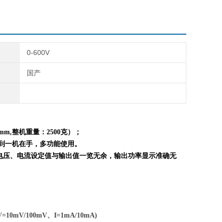
0-600V
国产
mm,整机重量：
2
5
0
0克）；
到一机在手，多功能使用。
电压、电流设定值与输出值一览无余，输出功率显示准确无
=10mV/100mV、I=1mA/10mA)