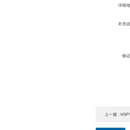
详细
补充
验
上一篇 :
HSPY