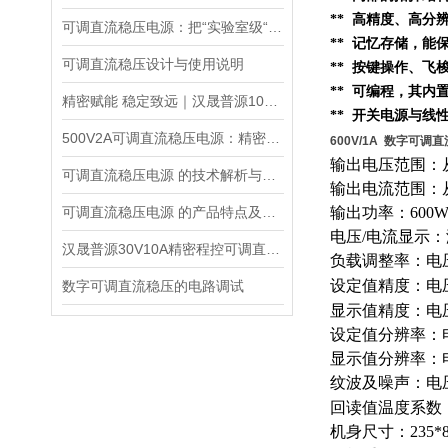
** 高精度、高分
可调直流稳压电源：把“实验室级“塞进 1.45kg 的小机身
** 记忆存储，
可调直流稳压设计与使用说明
** 按键操作、
** 可编程，其内
精密赋能 稳定致远｜汉晟普源100V10A可调直流稳压电源技术解析
** 开关电源与线
500V2A可调直流稳压电源：精密能量之源，赋能多元场景
600V/1A 数字可调
输出电压范围：从
可调直流稳压电源 的技术解析与应用指南
输出电流范围：从
可调直流稳压电源 的产品特点及技术指标的整理与分析
输出功率：600
电压/电流显示
汉晟普源30V10A精密程控可调直流稳压电源：小身材，大能量的多面手
负载调整率：电压0
设定值精度：电压0
数字可调直流稳压的电路调试
显示值精度：电压0.
设定值分辨率：电
显示值分辨率：电
纹波及噪声：电压≤
回读值温度系数：
机身尺寸：235*8