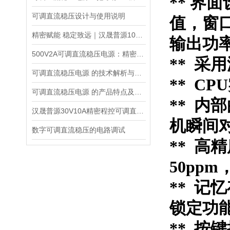
** 界
可调直流稳压设计与使用说明
值，窗
精密赋能 稳定致远｜汉晟普源100V10A可调直流稳压电源技术解析
输出功
500V2A可调直流稳压电源：精密能量之源，赋能多元场景
** 采
可调直流稳压电源 的技术解析与应用指南
** C
可调直流稳压电源 的产品特点及技术指标的整理与分析
**
内部
汉晟普源30V10A精密程控可调直流稳压电源：小身材，大能量的多面手
机瞬间
数字可调直流稳压的电路调试
** 
50ppm
** 
锁定功
** 