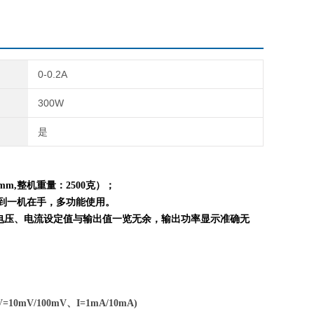
0-0.2A
300W
是
mm,整机重量：
2
5
0
0克）；
到一机在手，多功能使用。
电压、电流设定值与输出值一览无余，输出功率显示准确无
=10mV/100mV、I=1mA/10mA)