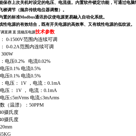
，能保存上次关机时设定的电压、电流值。内置软件锁定功能，可通过电
、飞梭调节（抛弃传统电位器调整）。
其内置的标准Modbus通讯协议使电源更易融入自动化系统。
与线性电源的
有效结合，既有开关电源的高效率、又有线性电源的低纹波。
技术参数
2 可调直调 直 流稳压电源
 0-1500V范围内连续可调
 0-0.2A范围内连续可调
300W
电压0.2% 电流0.02%
压0.1% 电流0.5%
压0.1% 电流0.5%
电压： 1V ，电流：0.1mA
压： 1V ， 电流：0.1mA
≤5mVrms 电流≤3mArms
数（温漂）：50PPM
40摄氏度
40摄氏度
120mm
5KG