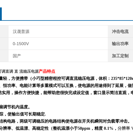
汉晟普源
冲击电流
0-1500V
输出功率
国产
加工定制
02 可调直调 直 流稳压电源
产品特点
重量轻，方便携带（小巧型精密程控可调直流稳压电源，体积：
235*85*120
流、恒功率、电能计算等多重模式
可以
互换
，
使电源的用途得到了延展，做
洁实用，
操作方便快捷，
能帮助您很快完成设定值，窗口显示简洁直观，
风扇调节机内温度。
跟踪，使输出值可长期稳定.
结构电路，两级可调稳压的电路结构使电源在开关机瞬间对负载零冲击。
分辨率、低温漂、高稳定性（整机温漂小于50ppm，精度 0.1%，
分辨率 V