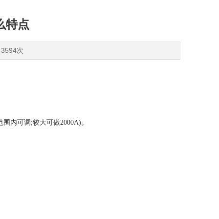
么特点
3594次
。
围内可调;较大可做2000A)。