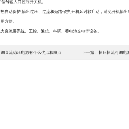
电平信号输入口控制开关机。
过热自动保护;输出过压、过流和短路保护;开机延时软启动，避免开机输
使用方便。
电力直流屏系统、工控、通信、科研、蓄电池充电等设备。
可调直流稳压电源有什么优点和缺点
下一篇 :
恒压恒流可调电