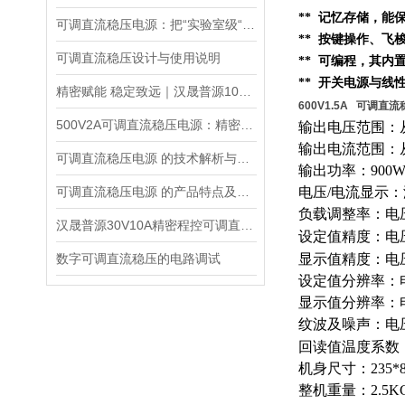
** 记忆存储，
可调直流稳压电源：把“实验室级“塞进 1.45kg 的小机身
** 按键操作、
可调直流稳压设计与使用说明
** 可编程，其内
** 开关电源与线
精密赋能 稳定致远｜汉晟普源100V10A可调直流稳压电源技术解析
600V1.5A 可调直
500V2A可调直流稳压电源：精密能量之源，赋能多元场景
输出电压范围：从
输出电流范围：从
可调直流稳压电源 的技术解析与应用指南
输出功率：900
可调直流稳压电源 的产品特点及技术指标的整理与分析
电压/电流显示
负载调整率：电压0
汉晟普源30V10A精密程控可调直流稳压电源：小身材，大能量的多面手
设定值精度：电压0
数字可调直流稳压的电路调试
显示值精度：电压0.
设定值分辨率：电
显示值分辨率：电
纹波及噪声：电压≤
回读值温度系数：
机身尺寸：235*8
整机重量：2.5K