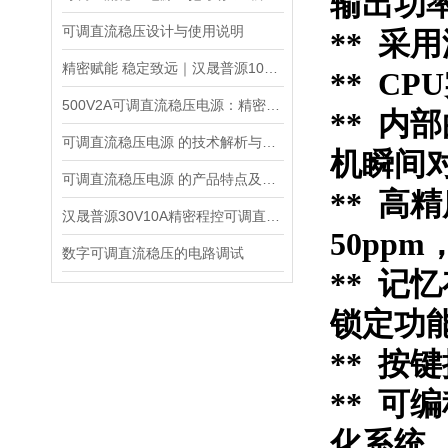
输出功
可调直流稳压设计与使用说明
** 采
精密赋能 稳定致远｜汉晟普源100V10A可调直流稳压电源技术解析
** C
500V2A可调直流稳压电源：精密能量之源，赋能多元场景
**
内部
可调直流稳压电源 的技术解析与应用指南
机瞬间
可调直流稳压电源 的产品特点及技术指标的整理与分析
** 
汉晟普源30V10A精密程控可调直流稳压电源：小身材，大能量的多面手
50ppm
数字可调直流稳压的电路调试
** 
锁定功
** 
** 可
化系统