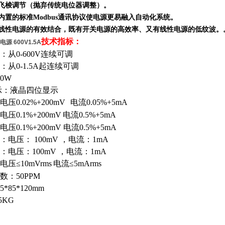
、飞梭调节（抛弃传统电位器调整）。
其内置的标准Modbus通讯协议使电源更易融入自动化系统。
与线性电源的
有效
结合，既有开关电源的高效率、又有线性电源的低纹波。
技术指标：
 600V1.5A
从0-600V连续可调
从0-1.5A起连续可调
0W
示：液晶四位显示
压0.02%+200mV
电流0.05%+5mA
压0.1%+200mV
电流0.5%+5mA
0.1%+200mV 电流0.5%+5mA
电压： 100mV
，
电流：1mA
：电压：100mV
，
电流：1mA
压≤10mVrms
电流≤5mArms
：50PPM
*85*120mm
5KG