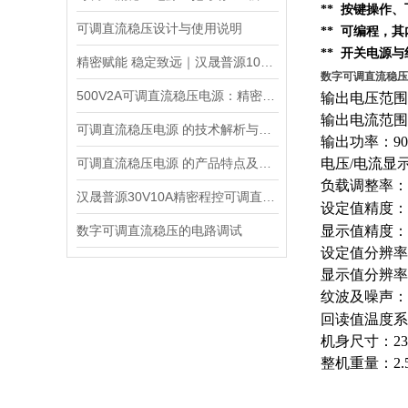
** 按键操作
可调直流稳压设计与使用说明
** 可编程，
** 开关电源
精密赋能 稳定致远｜汉晟普源100V10A可调直流稳压电源技术解析
数字可调直流稳压电源
500V2A可调直流稳压电源：精密能量之源，赋能多元场景
输出电压范围：
输出电流范围：
可调直流稳压电源 的技术解析与应用指南
输出功率：90
可调直流稳压电源 的产品特点及技术指标的整理与分析
电压/电流显
负载调整率：电
汉晟普源30V10A精密程控可调直流稳压电源：小身材，大能量的多面手
设定值精度：电
数字可调直流稳压的电路调试
显示值精度：电压
设定值分辨率：
显示值分辨率
纹波及噪声：电
回读值温度系数
机身尺寸：235
整机重量：2.