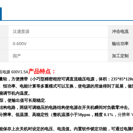
汉晟普源
冲击电流
0-600V
输出功率
国产
加工定制
产品特点：
源 600V1.5A
重量轻，方便携带（小巧型精密程控可调直流稳压电源，体积：
235*85*120
流、恒功率、电能计算等多重模式
可以
互换
，
使电源的用途得到了延展，做
风扇调节机内温度。
跟踪，使输出值可长期稳定.
结构电路，两级可调稳压的电路结构使电源在开关机瞬间对负载零冲击。
分辨率、低温漂、高稳定性（整机温漂小于50ppm，精度 0.1%，
分辨率 V
，能保存上次关机时设定的电压、电流值。内置软件锁定功能，可通过电