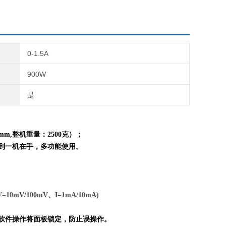
0-1.5A
900W
是
mm,整机重量：
2
5
0
0克）；
到一机在手，多功能使用。
=10mV/100mV、I=1mA/10mA)
脑软件操作将面板锁定，防止误操作。