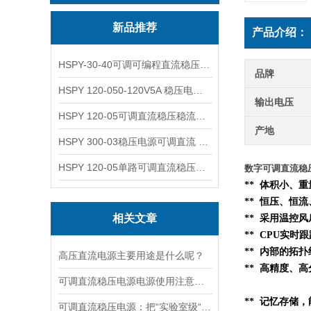
新品推荐
产品介绍：
HSPY-30-40可调可编程直流稳压高精度数控电源
品牌
HSPY 120-050-120V5A 稳压电源可调直流
输出电压
HSPY 120-05可调直流稳压稳流电源 120V0-5A
产地
HSPY 300-03稳压电源可调直流 0-300V3A
HSPY 120-05单路可调直流稳压电源 0-120V5A
数字可调直流稳压电
** 体积小、
** 恒压、恒
相关文章
** 采用温控
** CPU实时
**
内部的
拓扑
高压直流电源主要用途是什么呢？
** 高精度、高
可调直流稳压电源电源使用注意事项都有什么呢
** 记忆存储
可调直流稳压电源：把“实验室级“塞进 1.45kg 的小机身