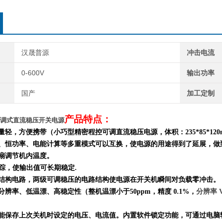
汉晟普源
冲击电流
0-600V
输出功率
国产
加工定制
产品特点：
5A 可调式直流稳压开关电源
重量轻，方便携带（小巧型精密程控可调直流稳压电源，体积：
235*85*120
流、恒功率、电能计算等多重模式
可以
互换
，
使电源的用途得到了延展，做
风扇调节机内温度。
跟踪，使输出值可长期稳定.
结构电路，两级可调稳压的电路结构使电源在开关机瞬间对负载零冲击。
分辨率、低温漂、高稳定性（整机温漂小于50ppm，精度 0.1%，
分辨率 V
，能保存上次关机时设定的电压、电流值。内置软件锁定功能，可通过电