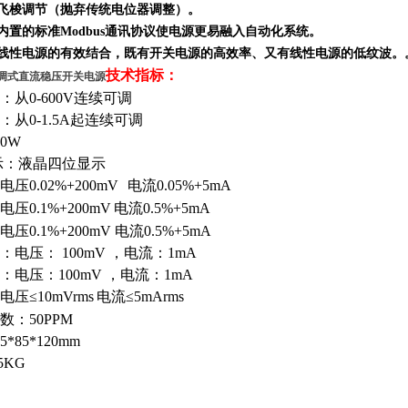
、飞梭调节（抛弃传统电位器调整）。
其内置的标准Modbus通讯协议使电源更易融入自动化系统。
与线性电源的
有效
结合，既有开关电源的高效率、又有线性电源的低纹波。
技术指标：
5A 可调式直流稳压开关电源
从0-600V连续可调
从0-1.5A起连续可调
0W
示：液晶四位显示
压0.02%+200mV
电流0.05%+5mA
压0.1%+200mV
电流0.5%+5mA
0.1%+200mV 电流0.5%+5mA
电压： 100mV
，
电流：1mA
：电压：100mV
，
电流：1mA
压≤10mVrms
电流≤5mArms
：50PPM
*85*120mm
5KG