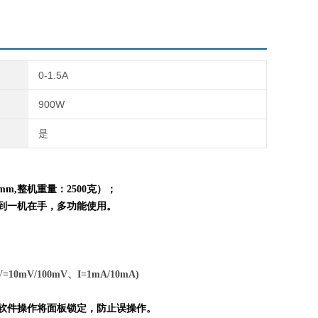
0-1.5A
900W
是
mm,整机重量：
2
5
0
0克）；
到一机在手，多功能使用。
=10mV/100mV、I=1mA/10mA)
脑软件操作将面板锁定，防止误操作。