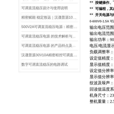
** 按键操作
可调直流稳压设计与使用说明
** 可编程，
** 开关电源
精密赋能 稳定致远｜汉晟普源100V10A可调直流稳压电源技术解析
0-600V0-1.
500V2A可调直流稳压电源：精密能量之源，赋能多元场景
输出电压范围：
输出电流范围：
可调直流稳压电源 的技术解析与应用指南
输出功率：90
可调直流稳压电源 的产品特点及技术指标的整理与分析
电压/电流显
负载调整率：电
汉晟普源30V10A精密程控可调直流稳压电源：小身材，大能量的多面手
设定值精度：电
数字可调直流稳压的电路调试
显示值精度：电压
设定值分辨率：
显示值分辨率
纹波及噪声：电
回读值温度系数
机身尺寸：235
整机重量：2.