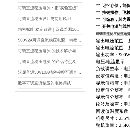
** 记忆存储，
可调直流稳压电源：把“实验室级“塞进 1.45kg 的小机身
** 按键操作、
可调直流稳压设计与使用说明
** 可编程，其内
** 开关电源与线
精密赋能 稳定致远｜汉晟普源100V10A可调直流稳压电源技术解析
可调直流稳压稳流电源 0-
500V2A可调直流稳压电源：精密能量之源，赋能多元场景
输出电压范围：从
输出电流范围：从
可调直流稳压电源 的技术解析与应用指南
输出功率：900
可调直流稳压电源 的产品特点及技术指标的整理与分析
电压/电流显示
负载调整率：电压0
汉晟普源30V10A精密程控可调直流稳压电源：小身材，大能量的多面手
设定值精度：电压0
数字可调直流稳压的电路调试
显示值精度：电压0.
设定值分辨率：电
显示值分辨率：电
纹波及噪声：电压≤
回读值温度系数：
机身尺寸：235*8
整机重量：2.5K