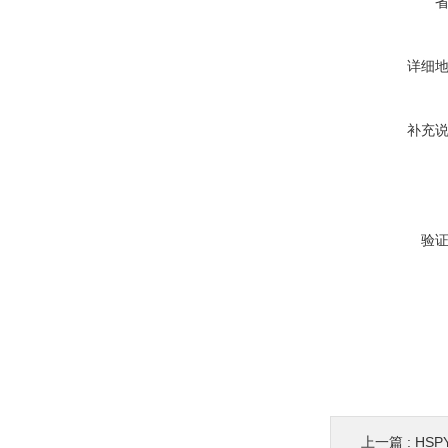
详细
补充
验
上一篇 :
HSPY