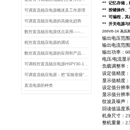
** 记忆存储
可调直流稳压电源概述及工作原理
** 按键操作
** 可编程，
可调直流稳压电源的高频化趋势
** 开关电源
数控直流稳压电源优点采用-----数字控制
200V/0-3A 高
输出电压范围：
程控直流稳压电源的调试
输出电流范围
输出功率：60
数控直流稳压电源的应用和产品性能
电压/电流显
可调程控直流稳压电源HSPY30-10，高效能测试解决方案
负载调整率：电
设定值精度：电
可调直流稳压电源：把“实验室级“塞进 1.45kg 的小机身
显示值精度：电压
直流电源的种类
设定值分辨率：
显示值分辨率
纹波及噪声：电
回读值温度系数
机身尺寸：235
整机重量：2.