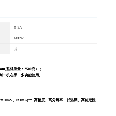
0-3A
600W
是
mm,整机重量：
2
5
0
0克）；
到一机在手，多功能使用。
=10mV、I=1mA)** 高精度、高分辨率、低温漂、高稳定性