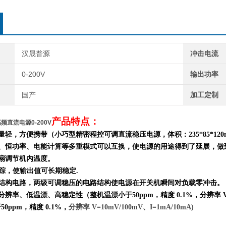
汉晟普源
冲击电流
0-200V
输出功率
国产
加工定制
产品特点：
压高频直流电源0-200V
重量轻，方便携带（小巧型精密程控可调直流稳压电源，体积：
235*85*120
流、恒功率、电能计算等多重模式
可以
互换
，
使电源的用途得到了延展，做
风扇调节机内温度。
跟踪，使输出值可长期稳定.
结构电路，两级可调稳压的电路结构使电源在开关机瞬间对负载零冲击。
分辨率、低温漂、高稳定性（整机温漂小于50ppm，精度 0.1%，分辨率 V
0ppm，精度 0.1%，
分辨率 V=10mV/100mV、I=1mA/10mA)