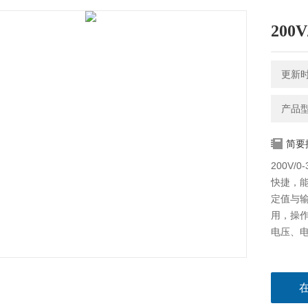
200
更新时间
产品型号
简要
200V/
快捷，
定值与输
用，操
电压、