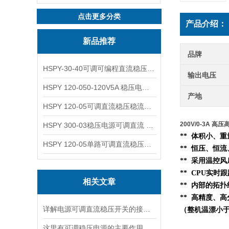
点击更多分类
产品介绍：
新品推荐
品牌
HSPY-30-40可调可编程直流稳压高精度数控电源
输出电压
HSPY 120-050-120V5A 稳压电源可调直流
产地
HSPY 120-05可调直流稳压稳流电源 120V0-5A
200V/0-3A 高
HSPY 300-03稳压电源可调直流 0-300V3A
** 体积小、
HSPY 120-05单路可调直流稳压电源 0-120V5A
** 恒压、恒
** 采用温控
** CPU实时
相关文章
**
内部的
拓扑
** 高精度、高
详解电源可调直流稳压开关的接线步骤与注意事项
（整机温漂小于5
这里有可调稳压电源的主要作用，大家快来了解下！