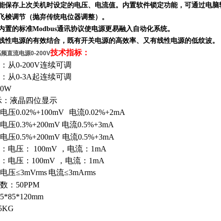
，能保存上次关机时设定的电压、电流值。内置软件锁定功能，可通过电
、飞梭调节（抛弃传统电位器调整）。
其内置的标准Modbus通讯协议使电源更易融入自动化系统。
与线性电源的
有效
结合，既有开关电源的高效率、又有线性电源的低纹波。
技术指标：
压高频直流电源0-200V
从0-200V连续可调
：从0-3A起连续可调
0W
示：液晶四位显示
压0.02%+100mV
电流0.02%+2mA
压0.3%+200mV
电流0.5%+3mA
0.5%+200mV 电流0.5%+3mA
电压： 100mV
，
电流：1mA
：电压：100mV
，
电流：1mA
压≤3mVrms
电流≤3mArms
：50PPM
*85*120mm
5KG