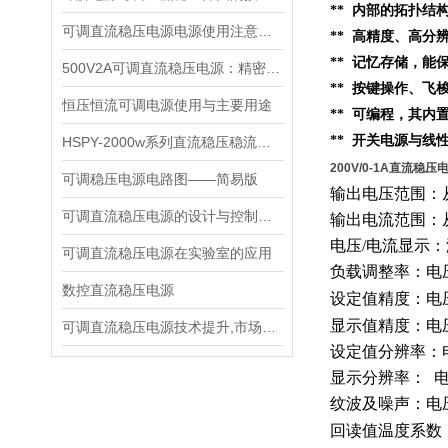
**
内部的
拓扑结
可调直流稳压电源电源使用注意事项都有什么呢
** 高精度、高分
** 记忆存储，
500V2A可调直流稳压电源：精密能量之源，赋能多元场景
** 按键操作、
恒压恒流可调电源使用与主要用途
** 可编程，其内
** 开关电源与线
HSPY-2000w系列直流稳压稳流电源技术说明书
200V/0-1A直流稳压电
可调稳压电源电路图——简易版
输出电压范围：
可调直流稳压电源的设计与控制芯片
输出电流范围：
电压
/电流显示
可调直流稳压电源在实验室的应用
负载调整率：电
数控直流稳压电源
设定值精度：电
显示值精度：电
可调直流稳压电源技术提升,市场推进动力
设定值分辨率：
显示分辨率：
纹波及噪声：电
回读值温度系数