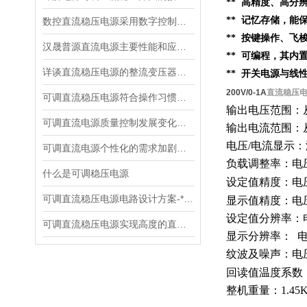
** 高精度、高分
** 记忆存储，
数控直流稳压电源采用数字控制有什么优点
** 按键操作、
汉晟普源直流电源主要性能和应用场景
** 可编程，其内
详谈直流稳压电源的整流变压器的设计
** 开关电源与线
200V/0-1A
直流稳压
可调直流稳压电源符合操作习惯设计
输出电压范围：
可调直流电源质量控制发展变化趋势
输出电流范围：
电压
/电流显示
可调直流电源个性化的需求加剧了市场竞争
负载调整率：电
什么是可调稳压电源
设定值精度：电
可调直流稳压电源电路设计方案-*贡献
显示值精度：电
设定值分辨率：
可调直流稳压电源实现高度的直流稳压试验
显示分辨率：
纹波及噪声：电
回读值温度系数
整机重量：
1.45