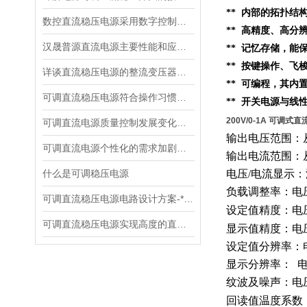
**
内部的
拓扑结
数控直流稳压电源采用数字控制有什么优点
** 高精度、高分
汉晟普源直流电源主要性能和应用场景
** 记忆存储，
** 按键操作、
详谈直流稳压电源的整流变压器的设计
** 可编程，其内
可调直流稳压电源符合操作习惯设计
** 开关电源与线
200V/0-1A 可调式
可调直流电源质量控制发展变化趋势
输出电压范围：
可调直流电源个性化的需求加剧了市场竞争
输出电流范围：
什么是可调稳压电源
电压
/电流显示
负载调整率：电
可调直流稳压电源电路设计方案-*贡献
设定值精度：电
可调直流稳压电源实现高度的直流稳压试验
显示值精度：电
设定值分辨率：
显示分辨率：
纹波及噪声：电
回读值温度系数