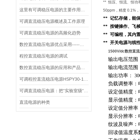
** 恒压、恒流、恒
这里有可调稳压电源的主要作用，大家快来了解下！
50ppm，精度 0.1%，
** 记忆存储，
可调直流稳压电源概述及工作原理
** 按键操作、
可调直流稳压电源的高频化趋势
** 可编程，其内
** 开关电源与线
数控直流稳压电源优点采用-----数字控制
1500V/dc数控直流
程控直流稳压电源的调试
输出电压范围
输出电流范围
数控直流稳压电源的应用和产品性能
输出功率：
30
可调程控直流稳压电源HSPY30-10，高效能测试解决方案
负载调整率：
可调直流稳压电源：把“实验室级“塞进 1.45kg 的小机身
设定值精度：
显示值精度：
直流电源的种类
设定值分辨率
显示分辨率：
纹波及噪声：
回读值温度系