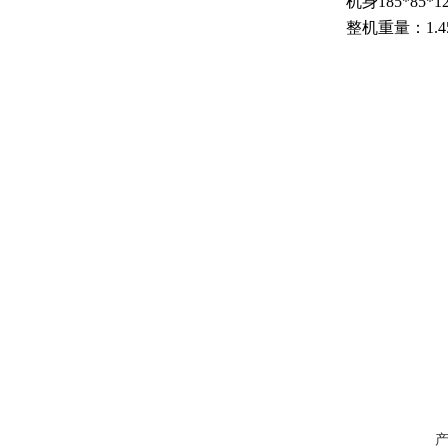
机身
185*85*1
整机重量：
1.