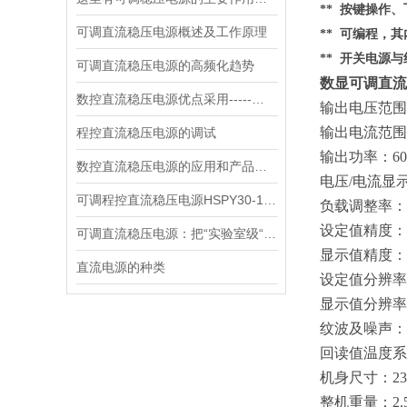
** 按键操作
可调直流稳压电源概述及工作原理
** 可编程，
** 开关电源
可调直流稳压电源的高频化趋势
数显可调直流稳
数控直流稳压电源优点采用-----数字控制
输出电压范围
输出电流范围
程控直流稳压电源的调试
输出功率：
6
数控直流稳压电源的应用和产品性能
电压
/电流显
可调程控直流稳压电源HSPY30-10，高效能测试解决方案
负载调整率：
设定值精度：
可调直流稳压电源：把“实验室级“塞进 1.45kg 的小机身
显示值精度：
直流电源的种类
设定值分辨率
显示值分辨率
纹波及噪声：
回读值温度系
机身尺寸：
2
整机重量：
2