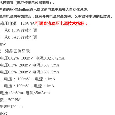
、飞梭调节（抛弃传统电位器调整）。
其内置的标准Modbus通讯协议使电源更易融入自动化系统。
与线性电源的
有效
结合，既有开关电源的高效率、又有线性电源的低纹波。
压电源 120V5A
可调直流稳压电源技术指标：
：从
0-120V连续可调
：从
0-5A起连续可调
00W
示：液晶四位显示
电压
0.02%+100mV
电流
0.02%+2mA
电压
0.3%+200mV
电流
0.5%+5mA
电压
0.5%+200mV 电流0.5%+5mA
：电压：
100mV
，
电流：
1mA
：电压：
100mV
，
电流：
1mA
电压
≤3mVrms
电流
≤5mArms
数：
50PPM
35*85*120mm
.5KG