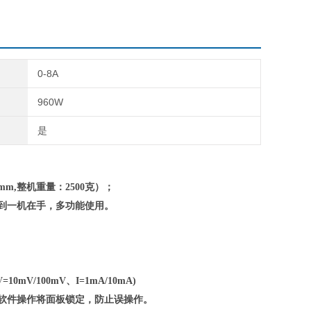
0-8A
960W
是
mm,整机重量：
2
5
0
0克）；
到一机在手，多功能使用。
=10mV/100mV、I=1mA/10mA)
脑软件操作将面板锁定，防止误操作。