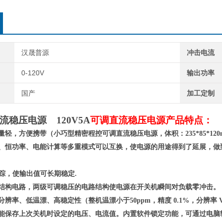
汉晟普源
冲击电流
0-120V
输出功率
国产
加工定制
流稳压电源 120V5A
可调直流稳压电源产品特点：
重量轻，方便携带（小巧型精密程控可调直流稳压电源，体积：
235*85*120
流、恒功率、电能计算等多重模式
可以
互换
，
使电源的用途得到了延展，做
跟踪，使输出值可长期稳定.
结构电路，两级可调稳压的电路结构使电源在开关机瞬间对负载零冲击。
分辨率、低温漂、高稳定性（整机温漂小于50ppm，精度 0.1%，
分辨率
V
，能保存上次关机时设定的电压、电流值。内置软件锁定功能，可通过电