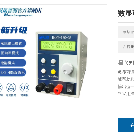
数显
更新时间
产品型号
简要
数显可调
能帮助
输出值
** 采