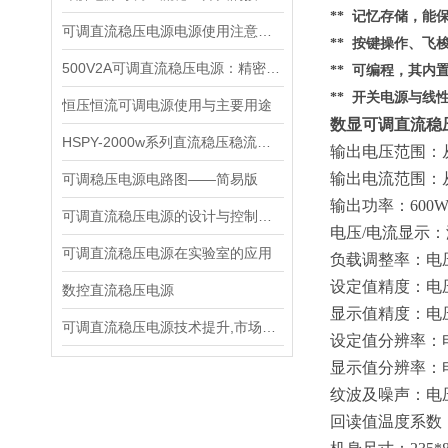
** 记忆存储，
可调直流稳压电源电源使用注意事项都有什么呢
** 按键操作、
500V2A可调直流稳压电源：精密能量之源，赋能多元场景
** 可编程，其内
** 开关电源与线
恒压恒流可调电源使用与主要用途
数显可调直流稳压电
HSPY-2000w系列直流稳压稳流电源技术说明书
输出电压范围：
输出电流范围：
可调稳压电源电路图——简易版
输出功率：
600
可调直流稳压电源的设计与控制芯片
电压
/电流显示
可调直流稳压电源在实验室的应用
负载调整率：电
设定值精度：电
数控直流稳压电源
显示值精度：电
可调直流稳压电源技术提升,市场推进动力
设定值分辨率：
显示值分辨率：
纹波及噪声：电
回读值温度系数