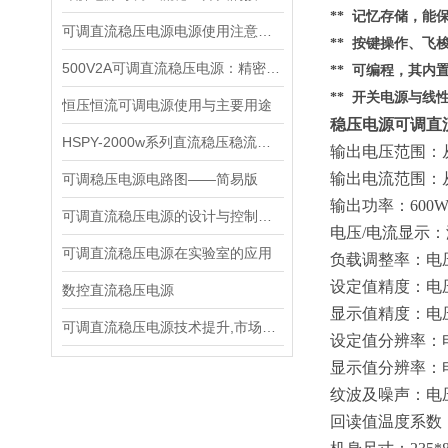
** 记忆存储，
可调直流稳压电源电源使用注意事项都有什么呢
** 按键操作、
500V2A可调直流稳压电源：精密能量之源，赋能多元场景
** 可编程，其内
** 开关电源与线
恒压恒流可调电源使用与主要用途
稳压电源可调直流 
HSPY-2000w系列直流稳压稳流电源技术说明书
输出电压范围：
输出电流范围：
可调稳压电源电路图——简易版
输出功率：
600
可调直流稳压电源的设计与控制芯片
电压
/电流显示
可调直流稳压电源在实验室的应用
负载调整率：电
设定值精度：电
数控直流稳压电源
显示值精度：电
可调直流稳压电源技术提升,市场推进动力
设定值分辨率：
显示值分辨率：
纹波及噪声：电
回读值温度系数