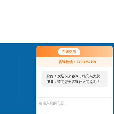
在线交流
您好！欢迎前来咨询，很高兴为您
联系我们
咨询热线：13301252169
服务，请问您要咨询什么问题呢？
24小时热线：
您好，看您停留很久了，是否找到
010-82827937
了需求产品，您可以直接在线与我
联系！