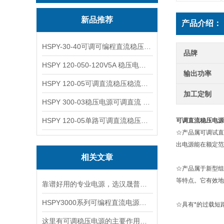
新品推荐
产品介绍：
HSPY-30-40可调可编程直流稳压高精度数控电源
品牌
HSPY 120-050-120V5A 稳压电源可调直流
输出功率
HSPY 120-05可调直流稳压稳流电源 120V0-5A
加工定制
HSPY 300-03稳压电源可调直流 0-300V3A
HSPY 120-05单路可调直流稳压电源 0-120V5A
可调直流稳压电
源
☆产品属可调试直
出电源能在额定范
相关文章
☆产品属于新型组
等特点。它有效地
靠谱好用的专业电源，选汉晟普源准没错！
HSPY3000系列可编程直流电源简介
☆具有*的过载短
这里有可调稳压电源的主要作用，大家快来了解下！