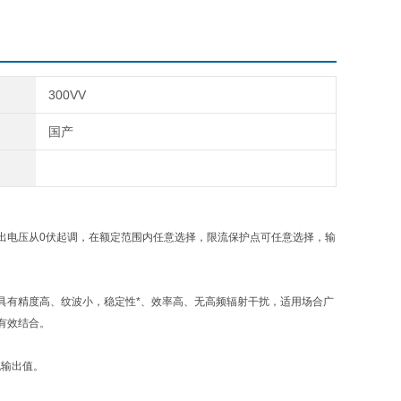
300VV
国产
出电压从0伏起调，在额定范围内任意选择，限流保护点可任意选择，输
具有精度高、纹波小，稳定性*、效率高、无高频辐射干扰，适用场合广
有效结合。
流输出值。