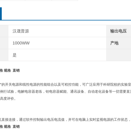
汉晟普源
输出电压
1000WW
产地
是
格 规格 直销
*的开关电源和线性电源的性能组合以及可程控功能，可广泛应用于科研院校的实验
例行试验，电解电容器老练，钽电容器赋能、通讯设备、自动老化设备等一切需要直
高度评价。
机直接连接，通过软件控制输出电压电流值，并可在电脑上实时监视电源的工作状态
格 规格 直销