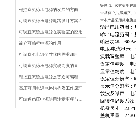
等特点。它有效地解
程控直流稳压电源的发展的方向是实现自动化才
☆具有*的过载短路
☆本产品采用微电脑
可调直流稳压电源电路设计方案-*贡献
输出电压范围：从
可调直流稳压电源在实验室的应用
输出电流范围：从
输出功率：600
简介可编程电源的作用
电压/电流显示
可调直流电源个性化的需求加剧了市场竞争
负载调整率：电压0
设定值精度：电压0
可调直流稳压电源实现高度的直流稳压试验
显示值精度：电压0.
程控直流稳压电源是普通可编程电源的优化换代产品
设定值分辨率：电
显示值分辨率：电
高压可调电源电路结构及工作原理
纹波及噪声：电压≤
可编程稳压电源使用注意事项与设计要点
回读值温度系数：
机身尺寸：235*8
整机重量：2.5K