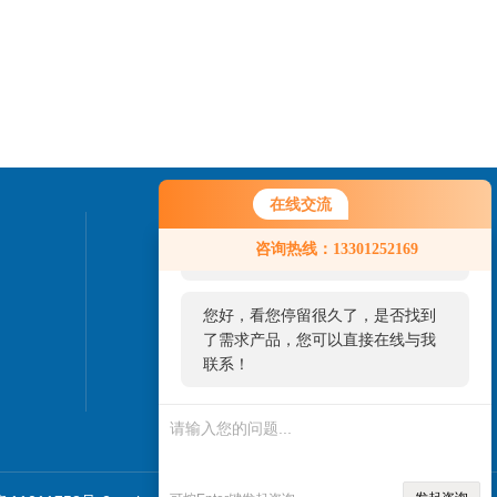
在线交流
您好！欢迎前来咨询，很高兴为您
联系我们
咨询热线：13301252169
服务，请问您要咨询什么问题呢？
24小时热线：
您好，看您停留很久了，是否找到
010-82827937
了需求产品，您可以直接在线与我
联系！