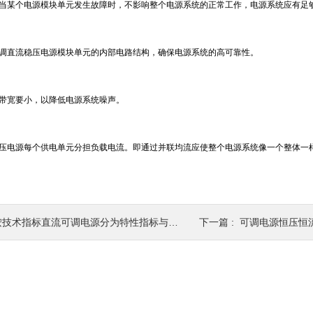
，当某个电源模块单元发生故障时，不影响整个电源系统的正常工作，电源系统应有足
可调直流稳压电源模块单元的内部电路结构，确保电源系统的高可靠性。
线带宽要小，以降低电源系统噪声。
稳压电源每个供电单元分担负载电流。即通过并联均流应使整个电源系统像一个整体一
按技术指标直流可调电源分为特性指标与质量指标
下一篇 :
可调电源恒压恒