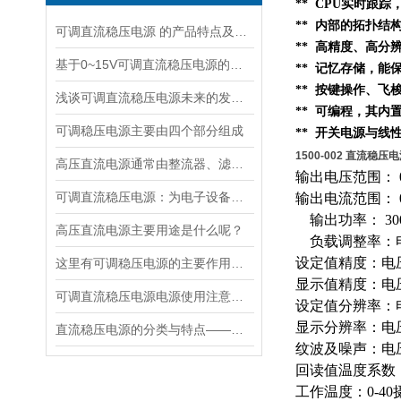
** CPU实时跟
**
内部的
拓扑结
可调直流稳压电源 的产品特点及技术指标的整理与分析
** 高精度、高分
基于0~15V可调直流稳压电源的仿真电路设计与分析
** 记忆存储，
** 按键操作、
浅谈可调直流稳压电源未来的发展思路
** 可编程，其内
可调稳压电源主要由四个部分组成
** 开关电源与线
1500-002 直流稳
高压直流电源通常由整流器、滤波器和逆变器等组成
输出电压范围： 0
可调直流稳压电源：为电子设备提供可靠的能源保障
输出电流范围： 0
输出功率： 30
高压直流电源主要用途是什么呢？
负载调整率：电压
设定值精度：电压0
这里有可调稳压电源的主要作用，大家快来了解下！
显示值精度：电压0
可调直流稳压电源电源使用注意事项都有什么呢
设定值分辨率：电压
显示分辨率：电压：
直流稳压电源的分类与特点——汉晟普源
纹波及噪声：电压≤5
回读值温度系数（
工作温度：0-40