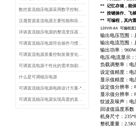
** 记忆存储，
数控直流稳压电源采用数字控制有什么优点
** 按键操作、
汉晟普源直流电源主要性能和应用场景
** 可编程，其内
120V/0-8A 可编程
详谈直流稳压电源的整流变压器的设计
输出电压范围：从
输出电流范围：从
可调直流稳压电源符合操作习惯设计
输出功率：960
可调直流电源质量控制发展变化趋势
电压/电流显示
负载调整率：电压0
可调直流电源个性化的需求加剧了市场竞争
设定值精度：电压0
什么是可调稳压电源
显示值精度：电压0.
设定值分辨率：电
可调直流稳压电源电路设计方案-*贡献
显示值分辨率：电
可调直流稳压电源实现高度的直流稳压试验
纹波及噪声：电压≤
回读值温度系数：
机身尺寸：235*8
整机重量：2.5K