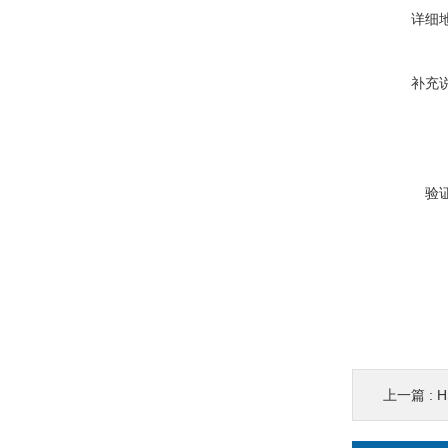
详细
补充
验
上一篇 :
H