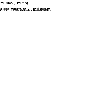
00mV、I=1mA)
脑软件操作将面板锁定，防止误操作。