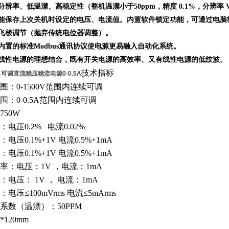
分辨率、低温漂、高稳定性（整机温漂小于50ppm，精度 0.1%，分辨率 V=1
，能保存上次关机时设定的电压、电流值。内置软件锁定功能，可通过电
、飞梭调节（抛弃传统电位器调整）。
其内置的标准Modbus通讯协议使电源更易融入自动化系统。
与线性电源的理想结合，既有开关电源的高效率、又有线性电源的低纹波。
技术指标
.5A 可调直流稳压稳流电源0-0.5A
围：
0-1500V范围内连续可调
围：
0-0.5A范围内连续可调
750W
：电压
0.2% 电流0.02%
：电压
0.1%+1V 电流0.5%+1mA
：电压
0.1%+1V 电流0.5%+1mA
率：电压：
1V ，电流：1mA
：电压：
1V ， 电流：1mA
：电压
≤100mVrms 电流≤5mArms
系数（温漂）：
50PPM
5*120mm