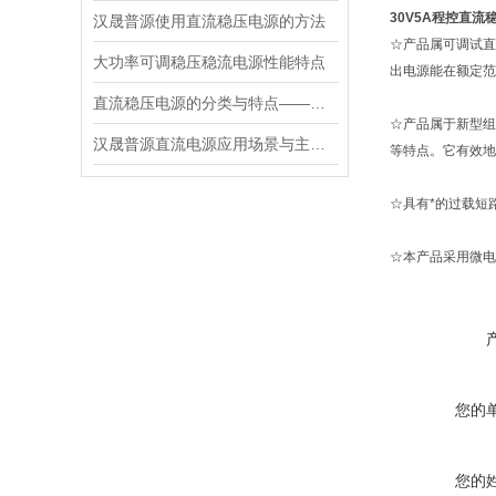
30V5A程控直流
汉晟普源使用直流稳压电源的方法
☆产品属可调试直
大功率可调稳压稳流电源性能特点
出电源能在额定范
直流稳压电源的分类与特点——汉晟普源
☆产品属于新型组
汉晟普源直流电源应用场景与主要性能
等特点。它有效地
☆具有*的过载短
☆本产品采用微电
您的
您的