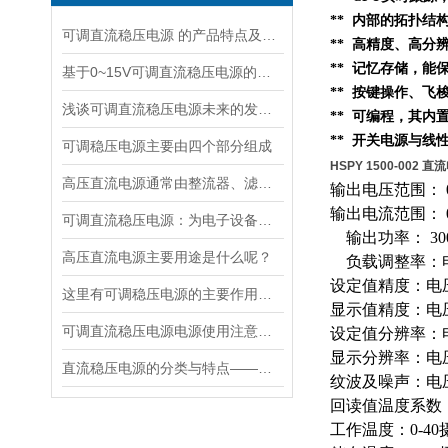
**
内部的
拓扑结
可调直流稳压电源 的产品特点及技术指标的整理与分析
** 高精度、高分
** 记忆存储，
基于0~15V可调直流稳压电源的仿真电路设计与分析
** 按键操作、
浅谈可调直流稳压电源未来的发展思路
** 可编程，其内
** 开关电源与线
可调稳压电源主要由四个部分组成
HSPY 1500-002
高压直流电源通常由整流器、滤波器和逆变器等组成
输出电压范围： 0
输出电流范围： 0
可调直流稳压电源：为电子设备提供可靠的能源保障
输出功率： 30
高压直流电源主要用途是什么呢？
负载调整率：电压
设定值精度：电压0
这里有可调稳压电源的主要作用，大家快来了解下！
显示值精度：电压0
可调直流稳压电源电源使用注意事项都有什么呢
设定值分辨率：电压
显示分辨率：电压：
直流稳压电源的分类与特点——汉晟普源
纹波及噪声：电压≤5
回读值温度系数（
工作温度：0-40