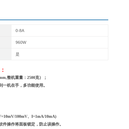
0-8A
960W
是
：
mm,整机重量：
2
5
0
0克）；
到一机在手，多功能使用。
=10mV/100mV、I=1mA/10mA)
脑软件操作将面板锁定，防止误操作。