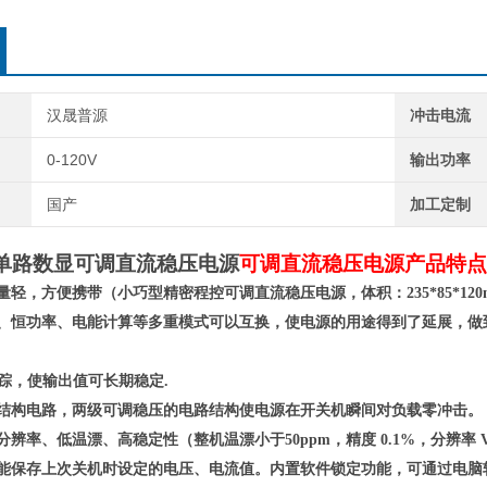
汉晟普源
冲击电流
0-120V
输出功率
国产
加工定制
5A 单路数显可调直流稳压电源
可调直流稳压电源产品特点
重量轻，方便携带（小巧型精密程控可调直流稳压电源，体积：
235*85*120
流、恒功率、电能计算等多重模式
可以
互换
，
使电源的用途得到了延展，做
跟踪，使输出值可长期稳定.
结构电路，两级可调稳压的电路结构使电源在开关机瞬间对负载零冲击。
分辨率、低温漂、高稳定性（整机温漂小于50ppm，精度 0.1%，
分辨率
V
，能保存上次关机时设定的电压、电流值。内置软件锁定功能，可通过电