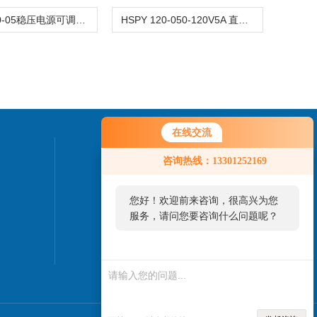
HSPY 120-05稳压电源可调直流0-120V5A
HSPY 120-050-120V5A 直流电源大功率可调
在线交流
联系我们
咨询热线：13301252169
24小时热线：
您好！欢迎前来咨询，很高兴为您
010-82827937
服务，请问您要咨询什么问题呢？