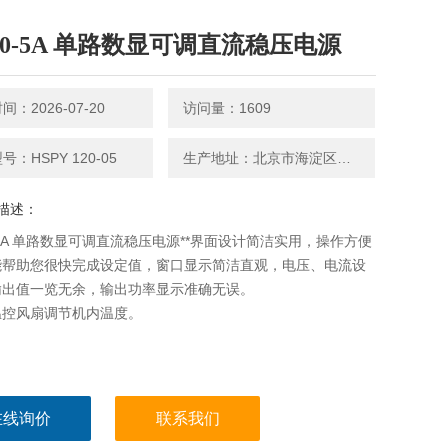
0V0-5A 单路数显可调直流稳压电源
：2026-07-20
访问量：1609
：HSPY 120-05
生产地址：北京市海淀区永丰路5号院3号楼2层202-1房间
描述：
0-5A 单路数显可调直流稳压电源**界面设计简洁实用，操作方便
能帮助您很快完成设定值，窗口显示简洁直观，电压、电流设
输出值一览无余，输出功率显示准确无误。
用温控风扇调节机内温度。
在线询价
联系我们