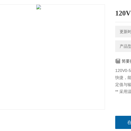
12
更新时间
产品型号
简要
120V
快捷，
定值与
** 采