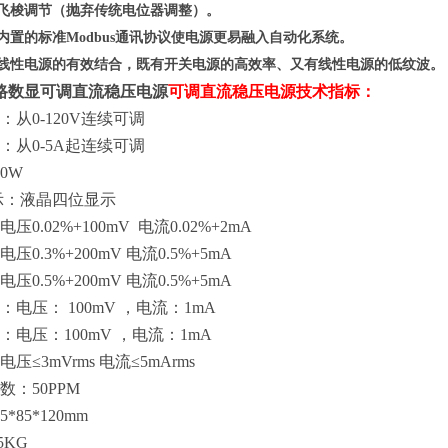
、飞梭调节（抛弃传统电位器调整）。
其内置的标准Modbus通讯协议使电源更易融入自动化系统。
与线性电源的
有效
结合，既有开关电源的高效率、又有线性电源的低纹波。
A 单路数显可调直流稳压电源
可调直流稳压电源技术指标：
：从
0-120V连续可调
：从
0-5A起连续可调
00W
示：液晶四位显示
电压
0.02%+100mV
电流
0.02%+2mA
电压
0.3%+200mV
电流
0.5%+5mA
电压
0.5%+200mV 电流0.5%+5mA
：电压：
100mV
，
电流：
1mA
：电压：
100mV
，
电流：
1mA
电压
≤3mVrms
电流
≤5mArms
数：
50PPM
35*85*120mm
.5KG