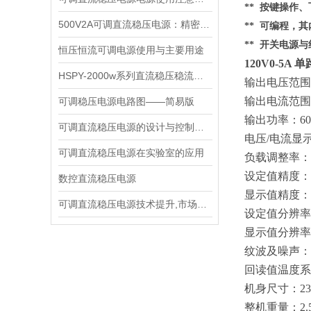
** 按键操作
500V2A可调直流稳压电源：精密能量之源，赋能多元场景
** 可编程，
** 开关电源
恒压恒流可调电源使用与主要用途
120V0-5
HSPY-2000w系列直流稳压稳流电源技术说明书
输出电压范围
输出电流范围
可调稳压电源电路图——简易版
输出功率：
6
可调直流稳压电源的设计与控制芯片
电压
/电流显
可调直流稳压电源在实验室的应用
负载调整率：
设定值精度：
数控直流稳压电源
显示值精度：
可调直流稳压电源技术提升,市场推进动力
设定值分辨率
显示值分辨率
纹波及噪声：
回读值温度系
机身尺寸：
2
整机重量：
2