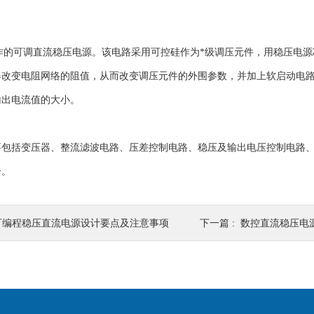
。
制作的可调直流稳压电源。该电路采用可控硅作为*级调压元件，用稳压电源芯片L
改变电阻网络的阻值，从而改变调压元件的外围参数，并加上软启动电路，获
输出电流值的大小。
要包括变压器、整流滤波电路、压差控制电路、稳压及输出电压控制电路
分。
可编程稳压直流电源设计要点及注意事项
下一篇 :
数控直流稳压电