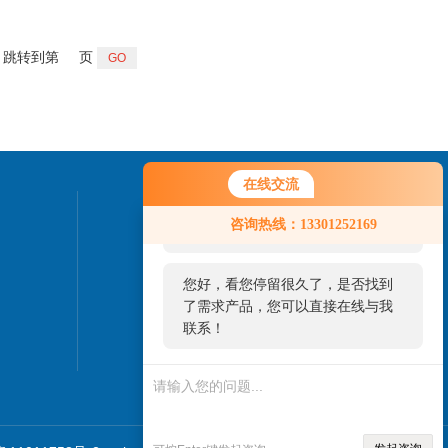
跳转到第
页
在线交流
您好！欢迎前来咨询，很高兴为您
联系我们
咨询热线：13301252169
服务，请问您要咨询什么问题呢？
24小时热线：
您好，看您停留很久了，是否找到
010-82827937
了需求产品，您可以直接在线与我
联系！